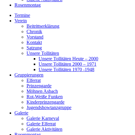
Rosenmontag
Termine
Verein
Beitrittserklärung
Chronik
Vorstand
Kontakt
Satzung
Unsere Tollitäten
Unsere Tollitäten Heute – 2000
Unsere Tollitäten 2000 – 1971
Unsere Tollitäten 1970 -1948
Gruppierungen
Elferrat
Prinzengarde
Möhnen Asbach
Rot-Weiße Funken
Kinderprinzengarde
Jugendshowtanzgruppe
Galerie
Galerie Karneval
Galerie Elferrat
Galerie Aktivitäten
Rosenmontag