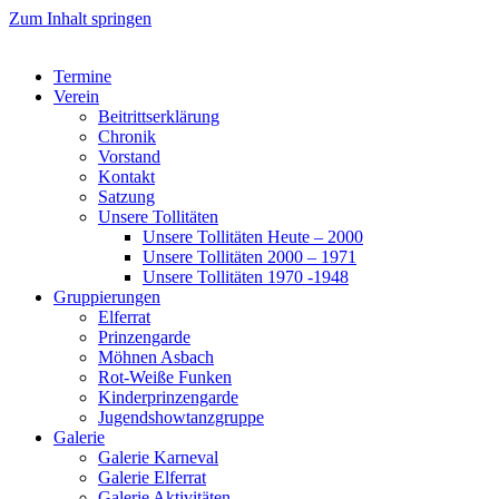
Zum Inhalt springen
Termine
Verein
Beitrittserklärung
Chronik
Vorstand
Kontakt
Satzung
Unsere Tollitäten
Unsere Tollitäten Heute – 2000
Unsere Tollitäten 2000 – 1971
Unsere Tollitäten 1970 -1948
Gruppierungen
Elferrat
Prinzengarde
Möhnen Asbach
Rot-Weiße Funken
Kinderprinzengarde
Jugendshowtanzgruppe
Galerie
Galerie Karneval
Galerie Elferrat
Galerie Aktivitäten