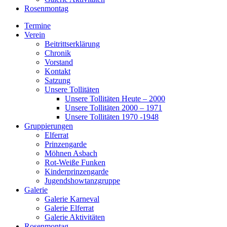
Rosenmontag
Termine
Verein
Beitrittserklärung
Chronik
Vorstand
Kontakt
Satzung
Unsere Tollitäten
Unsere Tollitäten Heute – 2000
Unsere Tollitäten 2000 – 1971
Unsere Tollitäten 1970 -1948
Gruppierungen
Elferrat
Prinzengarde
Möhnen Asbach
Rot-Weiße Funken
Kinderprinzengarde
Jugendshowtanzgruppe
Galerie
Galerie Karneval
Galerie Elferrat
Galerie Aktivitäten
Rosenmontag