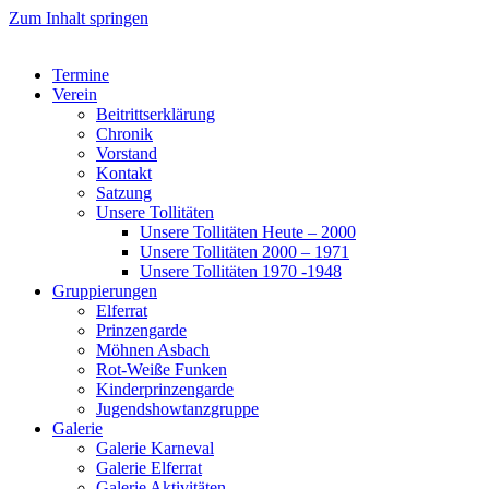
Zum Inhalt springen
Termine
Verein
Beitrittserklärung
Chronik
Vorstand
Kontakt
Satzung
Unsere Tollitäten
Unsere Tollitäten Heute – 2000
Unsere Tollitäten 2000 – 1971
Unsere Tollitäten 1970 -1948
Gruppierungen
Elferrat
Prinzengarde
Möhnen Asbach
Rot-Weiße Funken
Kinderprinzengarde
Jugendshowtanzgruppe
Galerie
Galerie Karneval
Galerie Elferrat
Galerie Aktivitäten