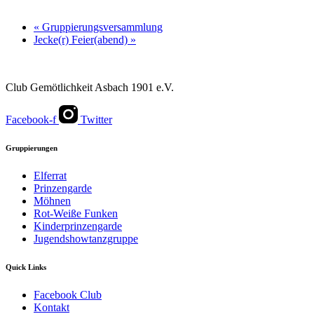
«
Gruppierungsversammlung
Jecke(r) Feier(abend)
»
Club Gemötlichkeit Asbach 1901 e.V.
Facebook-f
Twitter
Gruppierungen
Elferrat
Prinzengarde
Möhnen
Rot-Weiße Funken
Kinderprinzengarde
Jugendshowtanzgruppe
Quick Links
Facebook Club
Kontakt