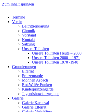
Zum Inhalt springen
Termine
Verein
Beitrittserklärung
Chronik
Vorstand
Kontakt
Satzung
Unsere Tollitäten
Unsere Tollitäten Heute – 2000
Unsere Tollitäten 2000 – 1971
Unsere Tollitäten 1970 -1948
Gruppierungen
Elferrat
Prinzengarde
Möhnen Asbach
Rot-Weiße Funken
Kinderprinzengarde
Jugendshowtanzgruppe
Galerie
Galerie Karneval
Galerie Elferrat
Galerie Aktivitäten