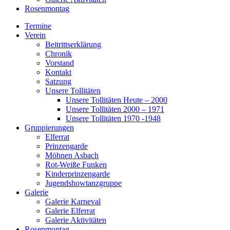
Rosenmontag
Termine
Verein
Beitrittserklärung
Chronik
Vorstand
Kontakt
Satzung
Unsere Tollitäten
Unsere Tollitäten Heute – 2000
Unsere Tollitäten 2000 – 1971
Unsere Tollitäten 1970 -1948
Gruppierungen
Elferrat
Prinzengarde
Möhnen Asbach
Rot-Weiße Funken
Kinderprinzengarde
Jugendshowtanzgruppe
Galerie
Galerie Karneval
Galerie Elferrat
Galerie Aktivitäten
Rosenmontag