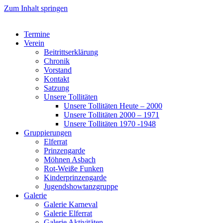
Zum Inhalt springen
Termine
Verein
Beitrittserklärung
Chronik
Vorstand
Kontakt
Satzung
Unsere Tollitäten
Unsere Tollitäten Heute – 2000
Unsere Tollitäten 2000 – 1971
Unsere Tollitäten 1970 -1948
Gruppierungen
Elferrat
Prinzengarde
Möhnen Asbach
Rot-Weiße Funken
Kinderprinzengarde
Jugendshowtanzgruppe
Galerie
Galerie Karneval
Galerie Elferrat
Galerie Aktivitäten