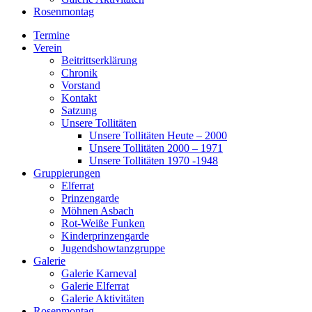
Rosenmontag
Termine
Verein
Beitrittserklärung
Chronik
Vorstand
Kontakt
Satzung
Unsere Tollitäten
Unsere Tollitäten Heute – 2000
Unsere Tollitäten 2000 – 1971
Unsere Tollitäten 1970 -1948
Gruppierungen
Elferrat
Prinzengarde
Möhnen Asbach
Rot-Weiße Funken
Kinderprinzengarde
Jugendshowtanzgruppe
Galerie
Galerie Karneval
Galerie Elferrat
Galerie Aktivitäten
Rosenmontag