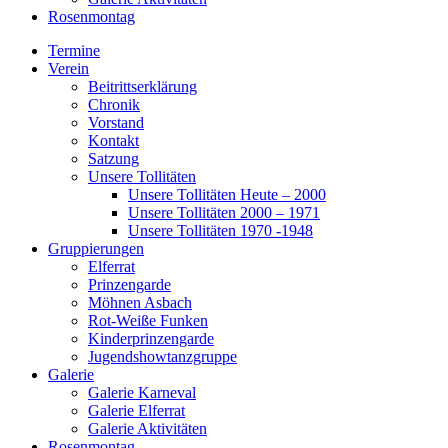
Rosenmontag
Termine
Verein
Beitrittserklärung
Chronik
Vorstand
Kontakt
Satzung
Unsere Tollitäten
Unsere Tollitäten Heute – 2000
Unsere Tollitäten 2000 – 1971
Unsere Tollitäten 1970 -1948
Gruppierungen
Elferrat
Prinzengarde
Möhnen Asbach
Rot-Weiße Funken
Kinderprinzengarde
Jugendshowtanzgruppe
Galerie
Galerie Karneval
Galerie Elferrat
Galerie Aktivitäten
Rosenmontag