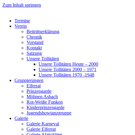
Zum Inhalt springen
Termine
Verein
Beitrittserklärung
Chronik
Vorstand
Kontakt
Satzung
Unsere Tollitäten
Unsere Tollitäten Heute – 2000
Unsere Tollitäten 2000 – 1971
Unsere Tollitäten 1970 -1948
Gruppierungen
Elferrat
Prinzengarde
Möhnen Asbach
Rot-Weiße Funken
Kinderprinzengarde
Jugendshowtanzgruppe
Galerie
Galerie Karneval
Galerie Elferrat
Galerie Aktivitäten