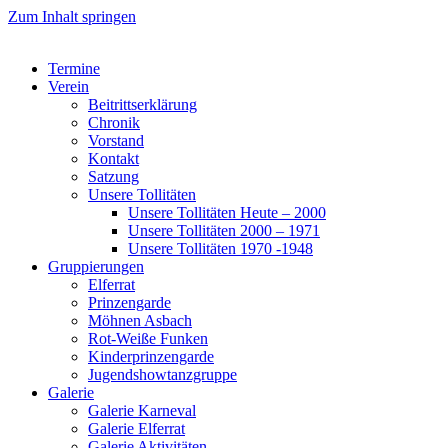
Zum Inhalt springen
Termine
Verein
Beitrittserklärung
Chronik
Vorstand
Kontakt
Satzung
Unsere Tollitäten
Unsere Tollitäten Heute – 2000
Unsere Tollitäten 2000 – 1971
Unsere Tollitäten 1970 -1948
Gruppierungen
Elferrat
Prinzengarde
Möhnen Asbach
Rot-Weiße Funken
Kinderprinzengarde
Jugendshowtanzgruppe
Galerie
Galerie Karneval
Galerie Elferrat
Galerie Aktivitäten