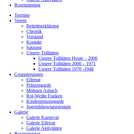
Rosenmontag
Termine
Verein
Beitrittserklärung
Chronik
Vorstand
Kontakt
Satzung
Unsere Tollitäten
Unsere Tollitäten Heute – 2000
Unsere Tollitäten 2000 – 1971
Unsere Tollitäten 1970 -1948
Gruppierungen
Elferrat
Prinzengarde
Möhnen Asbach
Rot-Weiße Funken
Kinderprinzengarde
Jugendshowtanzgruppe
Galerie
Galerie Karneval
Galerie Elferrat
Galerie Aktivitäten
Rosenmontag