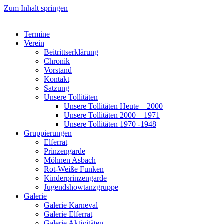
Zum Inhalt springen
Termine
Verein
Beitrittserklärung
Chronik
Vorstand
Kontakt
Satzung
Unsere Tollitäten
Unsere Tollitäten Heute – 2000
Unsere Tollitäten 2000 – 1971
Unsere Tollitäten 1970 -1948
Gruppierungen
Elferrat
Prinzengarde
Möhnen Asbach
Rot-Weiße Funken
Kinderprinzengarde
Jugendshowtanzgruppe
Galerie
Galerie Karneval
Galerie Elferrat
Galerie Aktivitäten