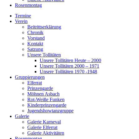
Rosenmontag
Termine
Verein
Beitrittserklärung
Chronik
Vorstand
Kontakt
Satzung
Unsere Tollitäten
Unsere Tollitäten Heute – 2000
Unsere Tollitäten 2000 – 1971
Unsere Tollitäten 1970 -1948
Gruppierungen
Elferrat
Prinzengarde
Möhnen Asbach
Rot-Weiße Funken
Kinderprinzengarde
Jugendshowtanzgruppe
Galerie
Galerie Karneval
Galerie Elferrat
Galerie Aktivitäten
Rosenmontag