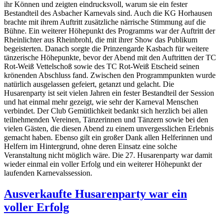
ihr Können und zeigten eindrucksvoll, warum sie ein fester
Bestandteil des Asbacher Karnevals sind. Auch die KG Horhausen
brachte mit ihrem Auftritt zusätzliche närrische Stimmung auf die
Bühne. Ein weiterer Höhepunkt des Programms war der Auftritt der
Rheinlichter aus Rheinbrohl, die mit ihrer Show das Publikum
begeisterten. Danach sorgte die Prinzengarde Kasbach für weitere
tänzerische Höhepunkte, bevor der Abend mit den Auftritten der TC
Rot-Weiß Vettelschoß sowie des TC Rot-Weiß Etscheid seinen
krönenden Abschluss fand. Zwischen den Programmpunkten wurde
natürlich ausgelassen gefeiert, getanzt und gelacht. Die
Husarenparty ist seit vielen Jahren ein fester Bestandteil der Session
und hat einmal mehr gezeigt, wie sehr der Karneval Menschen
verbindet. Der Club Gemütlichkeit bedankt sich herzlich bei allen
teilnehmenden Vereinen, Tänzerinnen und Tänzern sowie bei den
vielen Gästen, die diesen Abend zu einem unvergesslichen Erlebnis
gemacht haben. Ebenso gilt ein großer Dank allen Helferinnen und
Helfern im Hintergrund, ohne deren Einsatz eine solche
Veranstaltung nicht möglich wäre. Die 27. Husarenparty war damit
wieder einmal ein voller Erfolg und ein weiterer Höhepunkt der
laufenden Karnevalssession.
Ausverkaufte Husarenparty war ein
voller Erfolg