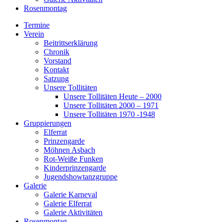
Rosenmontag
Termine
Verein
Beitrittserklärung
Chronik
Vorstand
Kontakt
Satzung
Unsere Tollitäten
Unsere Tollitäten Heute – 2000
Unsere Tollitäten 2000 – 1971
Unsere Tollitäten 1970 -1948
Gruppierungen
Elferrat
Prinzengarde
Möhnen Asbach
Rot-Weiße Funken
Kinderprinzengarde
Jugendshowtanzgruppe
Galerie
Galerie Karneval
Galerie Elferrat
Galerie Aktivitäten
Rosenmontag