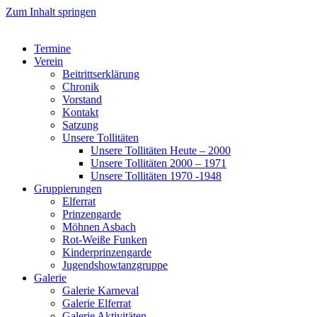
Zum Inhalt springen
Termine
Verein
Beitrittserklärung
Chronik
Vorstand
Kontakt
Satzung
Unsere Tollitäten
Unsere Tollitäten Heute – 2000
Unsere Tollitäten 2000 – 1971
Unsere Tollitäten 1970 -1948
Gruppierungen
Elferrat
Prinzengarde
Möhnen Asbach
Rot-Weiße Funken
Kinderprinzengarde
Jugendshowtanzgruppe
Galerie
Galerie Karneval
Galerie Elferrat
Galerie Aktivitäten